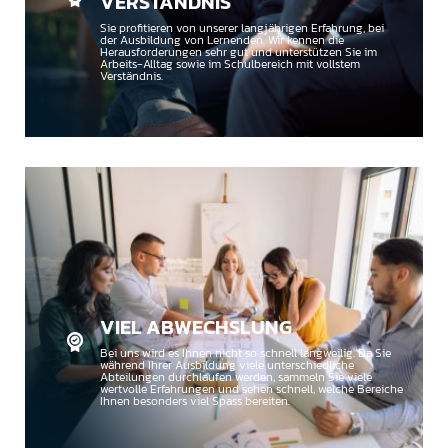
VERSTÄNDNIS
Sie profitieren von unserer langjährigen Erfahrung, bei
der Ausbildung von Lernenden. Wir kennen die
Herausforderungen sehr gut und unterstützen Sie im
Arbeits-Alltag sowie im Schulbereich mit vollstem
Verständnis.
VIEL ABWECHSLUNG
Bei uns wird es Ihnen nicht so schnell langweilig. Da Sie
während Ihrer Ausbildung viele unterschiedliche
Abteilungen durchlaufen werden, sammeln Sie viele
wertvolle Erfahrungen und sehen schnell, welche Bereiche
Ihnen besonders viel Spass bereiten.