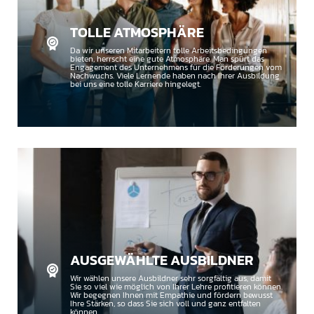
TOLLE ATMOSPHÄRE
Da wir unseren Mitarbeitern tolle Arbeitsbedingungen
bieten, herrscht eine gute Atmosphäre. Man spürt das
Engagement des Unternehmens für die Förderungen vom
Nachwuchs. Viele Lernende haben nach Ihrer Ausbildung
bei uns eine tolle Karriere hingelegt.
AUSGEWÄHLTE AUSBILDNER
Wir wählen unsere Ausbildner sehr sorgfältig aus, damit
Sie so viel wie möglich von Ihrer Lehre profitieren können.
Wir begegnen Ihnen mit Empathie und fördern bewusst
Ihre Stärken, so dass Sie sich voll und ganz entfalten
können.