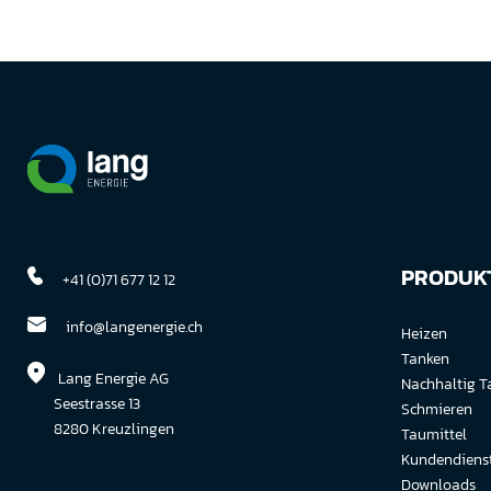
PRODUKT
+41 (0)71 677 12 12
info@langenergie.ch
Heizen
Tanken
Lang Energie AG
Nachhaltig T
Seestrasse 13
Schmieren
8280 Kreuzlingen
Taumittel
Kundendiens
Downloads