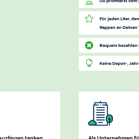

Du profitierst vom 

Für jeden Liter, de
Rappen an Deinen 

Bequem bezahlen d

Keine Depot-, Jah
reuzlingen tanken
Als Unternehmen fü