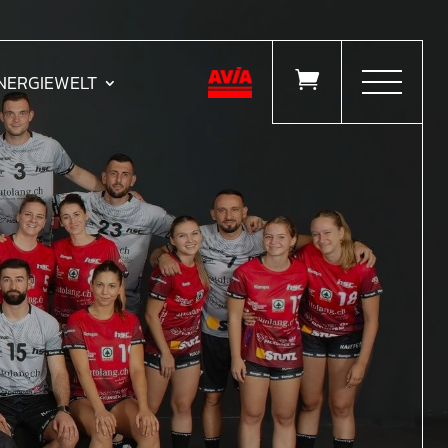

ENERGIEWELT