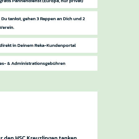
gratis Pannendienst (Europa, nur privat)
n Du tankst, gehen 3 Rappen an Dich und 2
Verein.
irekt in Deinem Reka-Kundenportal
res- & Administrationsgebühren
r den HSC Kreuzlingen tanken