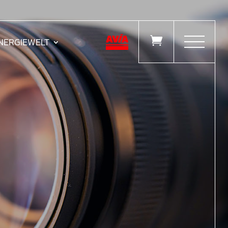

ENERGIEWELT