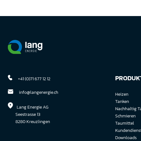
PRODUKT
+41 (0)71 677 12 12
info@langenergie.ch
Heizen
Tanken
Lang Energie AG
Nachhaltig T
Seestrasse 13
Schmieren
8280 Kreuzlingen
Taumittel
Kundendiens
Downloads