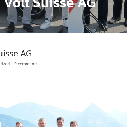
Volt Suisse AG
uisse AG
rized
|
0 comments