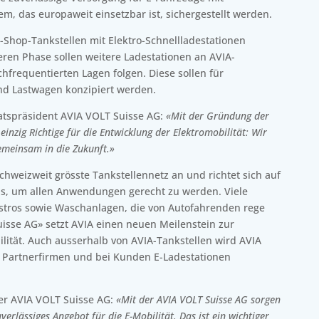
m, das europaweit einsetzbar ist, sichergestellt werden.
-Shop-Tankstellen mit Elektro-Schnellladestationen
eren Phase sollen weitere Ladestationen an AVIA-
hfrequentierten Lagen folgen. Diese sollen für
d Lastwagen konzipiert werden.
atspräsident AVIA VOLT Suisse AG:
«Mit der Gründung der
inzig Richtige für die Entwicklung der Elektromobilität: Wir
emeinsam in die Zukunft.»
schweizweit grösste Tankstellennetz an und richtet sich auf
us, um allen Anwendungen gerecht zu werden. Viele
istros sowie Waschanlagen, die von Autofahrenden rege
isse AG» setzt AVIA einen neuen Meilenstein zur
lität. Auch ausserhalb von AVIA-Tankstellen wird AVIA
 Partnerfirmen und bei Kunden E-Ladestationen
rer AVIA VOLT Suisse AG:
«Mit der AVIA VOLT Suisse AG sorgen
verlässiges Angebot für die E-Mobilität. Das ist ein wichtiger