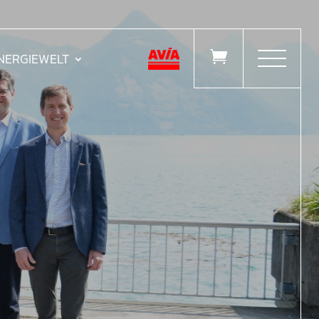

ENERGIEWELT